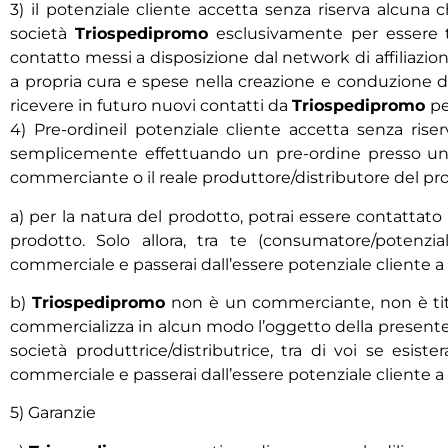
3) il potenziale cliente accetta senza riserva alcuna ch
società
Triospedipromo
esclusivamente per essere tra
contatto messi a disposizione dal network di affiliazion
a propria cura e spese nella creazione e conduzione di
ricevere in futuro nuovi contatti da
Triospedipromo
pe
4) Pre-ordineil potenziale cliente accetta senza rise
semplicemente effettuando un pre-ordine presso un 
commerciante o il reale produttore/distributore del pr
a) per la natura del prodotto, potrai essere contattato
prodotto. Solo allora, tra te (consumatore/potenzial
commerciale e passerai dall’essere potenziale cliente a cl
b)
Triospedipromo
non è un commerciante, non è tito
commercializza in alcun modo l’oggetto della presente i
società produttrice/distributrice, tra di voi se esis
commerciale e passerai dall’essere potenziale cliente a cl
5) Garanzie