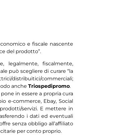
, economico e fiscale nascente
ice del prodotto”.
, legalmente, fiscalmente,
le può scegliere di curare “la
ici/distribuitici/commerciali;
n modo anche
Triospedipromo
.
 e pone in essere a propria cura
mpio e-commerce, Ebay, Social
prodotti/servizi. E mettere in
 trasferendo i dati ed eventuali
re senza obbligo all’affiliato
itarie per conto proprio.