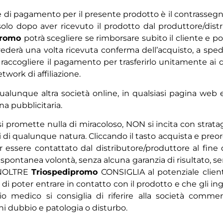
pale di pagamento per il presente prodotto è il contrass
lo dopo aver ricevuto il prodotto dal produttore/distri
promo
potrà scegliere se rimborsare subito il cliente e por
vederà una volta ricevuta conferma dell’acquisto, a spe
ccogliere il pagamento per trasferirlo unitamente ai da
twork di affiliazione.
alunque altra società online, in qualsiasi pagina web e
a pubblicitaria.
si promette nulla di miracoloso, NON si incita con stra
i di qualunque natura. Cliccando il tasto acquista e preo
ler essere contattato dal distributore/produttore al fin
 spontanea volontà, senza alcuna garanzia di risultato, se
.INOLTRE
Triospedipromo
CONSIGLIA al potenziale clien
o di poter entrare in contatto con il prodotto e che gli i
 medico si consiglia di riferire alla società commerci
ni dubbio e patologia o disturbo.