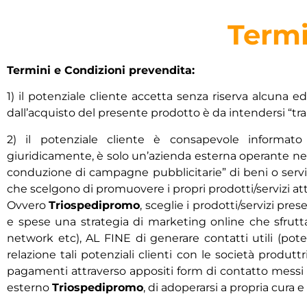
Termi
Termini e Condizioni prevendita:
1) il potenziale cliente accetta senza riserva alcuna e
dall’acquisto del presente prodotto è da intendersi “tra 
2) il potenziale cliente è consapevole informa
giuridicamente, è solo un’azienda esterna operante nel 
conduzione di campagne pubblicitarie” di beni o servizi
che scelgono di promuovere i propri prodotti/servizi attr
Ovvero
Triospedipromo
, sceglie i prodotti/servizi pre
e spese una strategia di marketing online che sfrutta
network etc), AL FINE di generare contatti utili (poten
relazione tali potenziali clienti con le società produttri
pagamenti attraverso appositi form di contatto messi a 
esterno
Triospedipromo
, di adoperarsi a propria cura