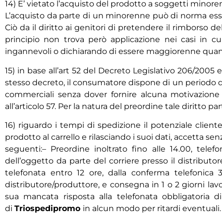
14) E’ vietato l’acquisto del prodotto a soggetti minore
L’acquisto da parte di un minorenne può di norma essere
Ciò da il diritto ai genitori di pretendere il rimbors
principio non trova però applicazione nei casi in cu
ingannevoli o dichiarando di essere maggiorenne quando
15) in base all’art 52 del Decreto Legislativo 206/2005 e
stesso decreto, il consumatore dispone di un periodo di
commerciali senza dover fornire alcuna motivazione e
all’articolo 57. Per la natura del preordine tale diritto p
16) riguardo i tempi di spedizione il potenziale clien
prodotto al carrello e rilasciando i suoi dati, accetta se
seguenti:– Preordine inoltrato fino alle 14.00, telef
dell’oggetto da parte del corriere presso il distributor
telefonata entro 12 ore, dalla conferma telefonica 3
distributore/produttore, e consegna in 1 o 2 giorni lav
sua mancata risposta alla telefonata obbligatoria d
di
Triospedipromo
in alcun modo per ritardi eventuali.