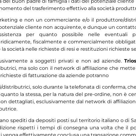
za del buon padre di famiglia i dati del potenziale clie
omento del trasferimento effettivo alla società produttri
rketing e non un commerciante e/o il produttore/distri
un potenziale cliente non acquirente, e dunque un contat
assistenza per quanto possibile nelle eventuali 
uridicamente, fiscalmente e commercialmente obbligato
e la società nelle richieste di resi e restituzioni richieste
clusivamente a soggetti privati e non ad aziende.
Tri
butrici, ma solo con il network di affiliazione che mette 
richieste di fatturazione da aziende potranno
distributrici, solo durante la telefonata di conferma, che
 quanto la stessa, per la natura del pre-ordine, non è cer
 dettagliati, esclusivamente dal network di affiliazione
butrice.
o spediti da depositi posti sul territorio italiano o di 
dizione rispetti i tempi di consegna una volta che il p
etti venga effettivamente conclusa una transazione comme