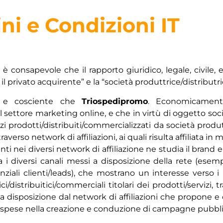
ni e Condizioni IT
d è consapevole che il rapporto giuridico, legale, civile
il privato acquirente” e la “società produttrice/distributr
to e cosciente che
Triospedipromo
. Economicamente
settore marketing online, e che in virtù di oggetto socia
 prodotti/distribuiti/commercializzati da società produttr
averso network di affiliazioni, ai quali risulta affiliata i
senti nei diversi network di affiliazione ne studia il brand
 i diversi canali messi a disposizione della rete (ese
ziali clienti/leads), che mostrano un interesse verso i 
ci/distribuitici/commerciali titolari dei prodotti/servizi,
disposizione dal network di affiliazioni che propone e off
 e spese nella creazione e conduzione di campagne pubblic