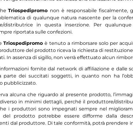
 che
Triospedipromo
non è responsabile fiscalmente, 
blematica di qualunque natura nascente per la conferma
e/distributrice in questa inserzione. Per qualunque
mpre riportata sulle confezioni.
he
Triospedipromo
è tenuto a rimborsare solo per acquist
produttore del prodotto riceva la richiesta di restituzion
ati. In assenza di sigillo, non verrà effettuato alcun rimbor
informazioni fornite dal network di affiliazione e dalle soc
a parte dei succitati soggetti, in quanto non ha l’obb
to pubblicizzato.
iserva alcuna che riguardo al presente prodotto, l’immag
diverso in minimi dettagli, perché il produttore/distribut
to che i produttori sono impegnati sempre nel miglioram
o del prodotto potrebbe essere difforme dalla desc
enti dal produttore. Di tale conformità, potrà prendere 