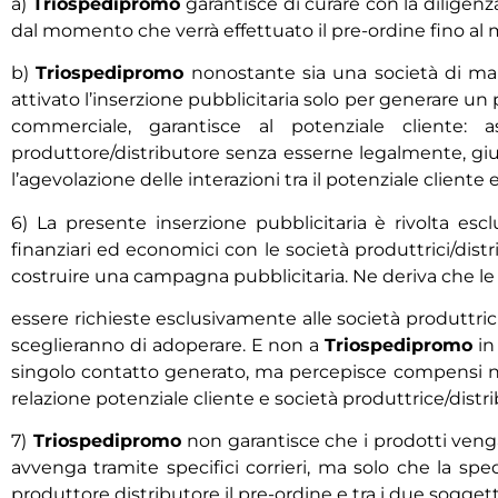
a)
Triospedipromo
garantisce di curare con la diligen
dal momento che verrà effettuato il pre-ordine fino al m
b)
Triospedipromo
nonostante sia una società di ma
attivato l’inserzione pubblicitaria solo per generare 
commerciale, garantisce al potenziale cliente: 
produttore/distributore senza esserne legalmente, gi
l’agevolazione delle interazioni tra il potenziale cliente 
6) La presente inserzione pubblicitaria è rivolta es
finanziari ed economici con le società produttrici/distri
costruire una campagna pubblicitaria. Ne deriva che le 
essere richieste esclusivamente alle società produttrici/
sceglieranno di adoperare. E non a
Triospedipromo
in
singolo contatto generato, ma percepisce compensi non
relazione potenziale cliente e società produttrice/distri
7)
Triospedipromo
non garantisce che i prodotti vengan
avvenga tramite specifici corrieri, ma solo che la spe
produttore distributore il pre-ordine e tra i due sogg