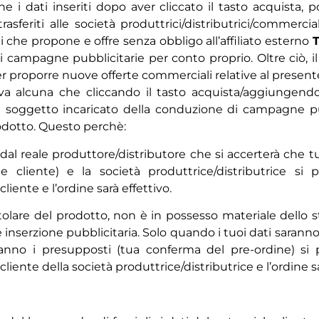
e i dati inseriti dopo aver cliccato il tasto acquista, p
sferiti alle società produttrici/distributrici/commercia
i che propone e offre senza obbligo all’affiliato esterno
 campagne pubblicitarie per conto proprio. Oltre ciò, il
r proporre nuove offerte commerciali relative al present
rva alcuna che cliccando il tasto acquista/aggiungendo
soggetto incaricato della conduzione di campagne pub
odotto. Questo perchè:
 dal reale produttore/distributore che si accerterà che tu
e cliente) e la società produttrice/distributrice si 
iente e l’ordine sarà effettivo.
lare del prodotto, non è in possesso materiale dello s
nserzione pubblicitaria. Solo quando i tuoi dati saranno i
teranno i presupposti (tua conferma del pre-ordine) si
iente della società produttrice/distributrice e l’ordine sa