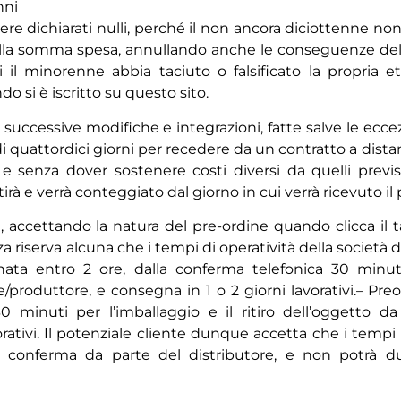
nni
 dichiarati nulli, perché il non ancora diciottenne non 
o della somma spesa, annullando anche le conseguenze de
i il minorenne abbia taciuto o falsificato la propria 
 si è iscritto su questo sito.
 successive modifiche e integrazioni, fatte salve le eccezio
 quattordici giorni per recedere da un contratto a distanz
 senza dover sostenere costi diversi da quelli previst
artirà e verrà conteggiato dal giorno in cui verrà ricevuto il
te, accettando la natura del pre-ordine quando clicca il
nza riserva alcuna che i tempi di operatività della società 
onata entro 2 ore, dalla conferma telefonica 30 minuti 
e/produttore, e consegna in 1 o 2 giorni lavorativi.– Pre
0 minuti per l’imballaggio e il ritiro dell’oggetto da
orativi. Il potenziale cliente dunque accetta che i tempi
i conferma da parte del distributore, e non potrà du