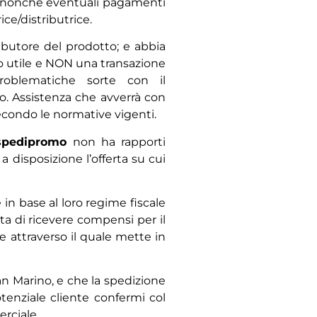
nte nonché eventuali pagamenti
ce/distributrice.
butore del prodotto; e abbia
to utile e NON una transazione
problematiche sorte con il
. Assistenza che avverrà con
 secondo le normative vigenti.
ospedipromo
non ha rapporti
a disposizione l’offerta su cui
 in base al loro regime fiscale
ta di ricevere compensi per il
 attraverso il quale mette in
San Marino, e che la spedizione
otenziale cliente confermi col
rciale.