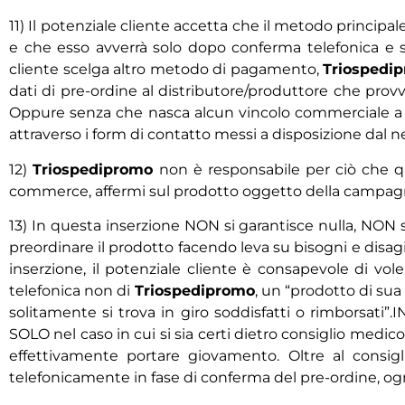
11) Il potenziale cliente accetta che il metodo princi
e che esso avverrà solo dopo conferma telefonica e so
cliente scelga altro metodo di pagamento,
Triospedi
dati di pre-ordine al distributore/produttore che prov
Oppure senza che nasca alcun vincolo commerciale a ra
attraverso i form di contatto messi a disposizione dal ne
12)
Triospedipromo
non è responsabile per ciò che qu
commerce, affermi sul prodotto oggetto della campagn
13) In questa inserzione NON si garantisce nulla, NON 
preordinare il prodotto facendo leva su bisogni e disag
inserzione, il potenziale cliente è consapevole di vo
telefonica non di
Triospedipromo
, un “prodotto di sua
solitamente si trova in giro soddisfatti o rimborsati”
SOLO nel caso in cui si sia certi dietro consiglio medic
effettivamente portare giovamento. Oltre al consiglio
telefonicamente in fase di conferma del pre-ordine, og